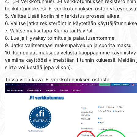
4.1 (.FI Verkkotunnus). .FI Verkkotunnuksen rekisteröinn
henkilötunnuksesi .FI verkkotunnuksen oston yhteydessä
5. Valitse Lisää koriin niin tarkistus prosessi alkaa.
6. Valitse jatka rekisteröintiin käytetään käyttäjätunnukse
7. Valitse maksutapa Klarna tai PayPal.
8. Lue ja Hyväksy toimitus ja palautusehtomme.
9. Jatka valitsemaasi maksupalveluun ja suorita maksu.
10. Kun palaat maksupalvelusta kauppaamme käynnistyy au
valmiina käyttöösi viimeistään 1 tunnin kuluessä. Meidän
siirto voi kestää jopa viikon).
Tässä vielä kuva .FI verkkotunnuksen ostosta.