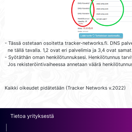
- Tässä ostetaan osoitetta tracker-networks.fi. DNS palve
ne tällä tavalla. 1,2 ovat eri palvelimia ja 3,4 ovat samat
- Syötäthän oman henkilötunnuksesi. Henkilötunnus tarvit
Jos rekisteröintivaiheessa annetaan väärä henkilötunnus 
Kaikki oikeudet pidätetään (Tracker Networks v.2022)
Tietoa yrityksestä
erotin1