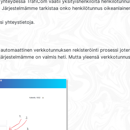
in yhteydessä TrafiCom vaatii yksityishenkilöltä henkilötun
. Järjestelmämme tarkistaa onko henkilötunnus oikeanlaine
si yhteystietoja.
tomaattinen verkkotunnuksen rekisteröinti prosessi joten o
 järjestelmämme on valmis heti. Mutta yleensä verkkotunnus