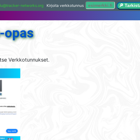
🔎 Tarkis
lu@tracker-networks.org
Kirjoita verkkotunnus
-opas
itse Verkkotunnukset.