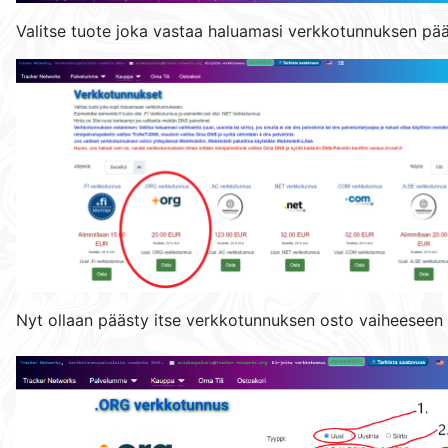
Valitse tuote joka vastaa haluamasi verkkotunnuksen pää
Nyt ollaan päästy itse verkkotunnuksen osto vaiheeseen