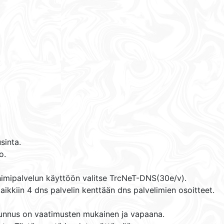
sinta.
o.
n nimipalvelun käyttöön valitse TrcNeT-DNS(30e/v).
ikkiin 4 dns palvelin kenttään dns palvelimien osoitteet.
 tunnus on vaatimusten mukainen ja vapaana.