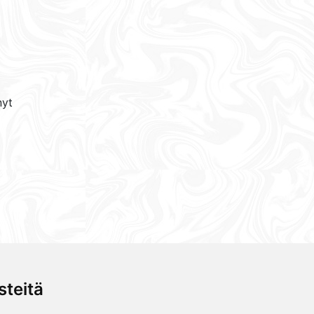
änyt
teitä