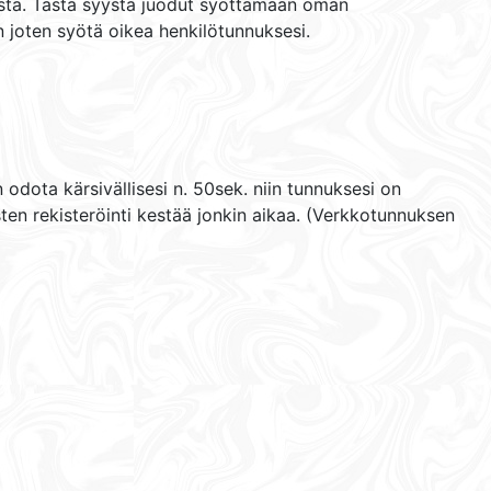
nusta. Tästä syystä juodut syöttämään oman
n joten syötä oikea henkilötunnuksesi.
dota kärsivällisesi n. 50sek. niin tunnuksesi on
ten rekisteröinti kestää jonkin aikaa. (Verkkotunnuksen