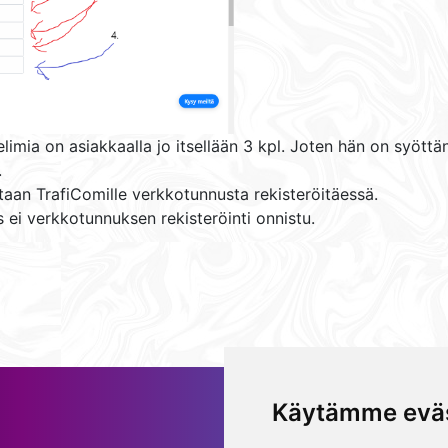
limia on asiakkaalla jo itsellään 3 kpl. Joten hän on syött
.
aan TrafiComille verkkotunnusta rekisteröitäessä.
ei verkkotunnuksen rekisteröinti onnistu.
Käytämme eväs