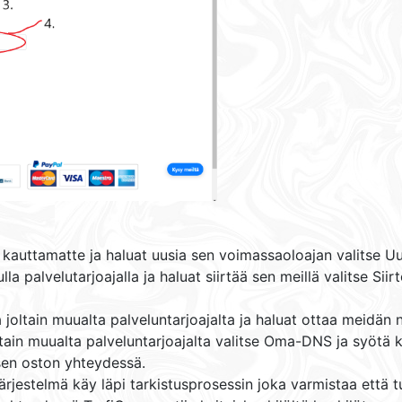
kauttamatte ja haluat uusia sen voimassaoloajan valitse Uu
 palvelutarjoajalla ja haluat siirtää sen meillä valitse Siirt
a joltain muualta palveluntarjoajalta ja haluat ottaa meidä
ain muualta palveluntarjoajalta valitse Oma-DNS ja syötä ka
sen oston yhteydessä.
ärjestelmä käy läpi tarkistusprosessin joka varmistaa että