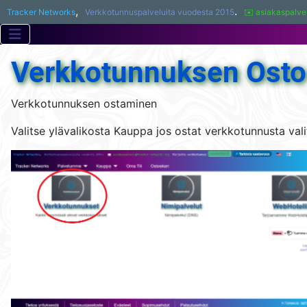
,
.
Tracker Networks
Verkkotunnuspalveluita vuodesta 2015
✉️ asiakaspalve
Verkkotunnuksen Osto
Verkkotunnuksen ostaminen
Valitse ylävalikosta Kauppa jos ostat verkkotunnusta val