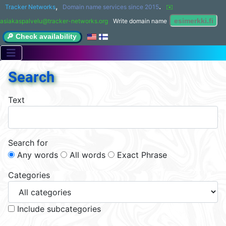
,
.
Tracker Networks
Domain name services since 2015
✉️ 
asiakaspalvelu@tracker-networks.org
Write domain name
🔎 Check availability
Search
Text
Search for
Any words
All words
Exact Phrase
Categories
Include subcategories