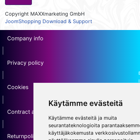
Copyright MAXXmarketing GmbH
JoomShopping Download & Support
Company info
erotin1
Privacy policy
Erotin2
Cookies
erotin3
Käytämme evästeitä
Contract agreement
Käytämme evästeitä ja muita
erotin5
seurantateknologioita parantaaksemm
käyttäjäkokemusta verkkosivustollam
Returnpolicy