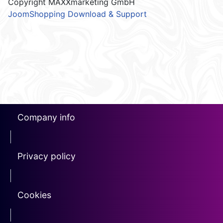
Copyright MAXXmarketing GmbH
JoomShopping Download & Support
Company info
erotin1
Privacy policy
Erotin2
Cookies
erotin3