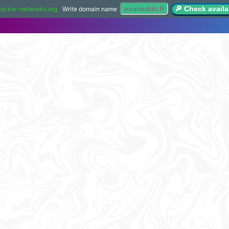
🔎 Check availab
racker-networks.org
Write domain name