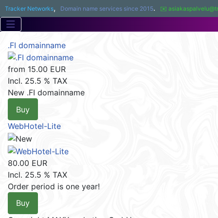
,
.
Tracker Networks
Domain name services since 2015
✉️ asiakaspalvelu@t
.FI domainname
from
15.00 EUR
Incl. 25.5 % TAX
New .FI domainname
Buy
WebHotel-Lite
80.00 EUR
Incl. 25.5 % TAX
Order period is one year!
Buy