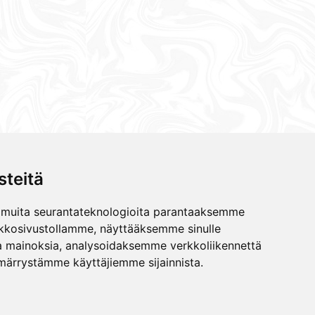
teitä
 muita seurantateknologioita parantaaksemme
kkosivustollamme, näyttääksemme sinulle
 ja mainoksia, analysoidaksemme verkkoliikennettä
Bu
ärrystämme käyttäjiemme sijainnista.
ID
32