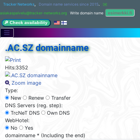
,
.
Tracker Networks
Domain name services since 2015
✉️ 
asiakaspalvelu@tracker-networks.org
Write domain name
🔎 Check availability
.AC.SZ domainname
Hits:
3352
Zoom image
Type:
New
Renew
Transfer
DNS Servers (reg. step):
TrcNeT DNS
Own DNS
WebHotel:
No
Yes
domainname
*
(Including the end)