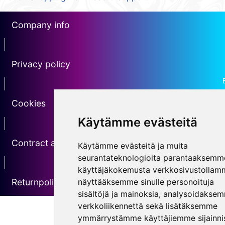
Company info
erotin1
Privacy policy
Erotin2
Cookies
Käytämme evästeitä
erotin3
Contract agreement
Käytämme evästeitä ja muita
seurantateknologioita parantaaksemm
erotin5
käyttäjäkokemusta verkkosivustollam
näyttääksemme sinulle personoituja
Returnpolicy
sisältöjä ja mainoksia, analysoidakse
verkkoliikennettä sekä lisätäksemme
ymmärrystämme käyttäjiemme sijainnis