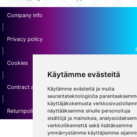
Company info
erotin1
Privacy policy
Erotin2
Cookies
Käytämme evästeitä
erotin3
Contract agreement
Käytämme evästeitä ja muita
seurantateknologioita parantaaksemm
erotin5
käyttäjäkokemusta verkkosivustollam
näyttääksemme sinulle personoituja
Returnpolicy
sisältöjä ja mainoksia, analysoidakse
verkkoliikennettä sekä lisätäksemme
ymmärrystämme käyttäjiemme sijainnis