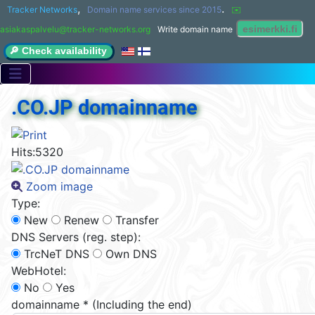
,
.
Tracker Networks
Domain name services since 2015
✉️ 
asiakaspalvelu@tracker-networks.org
Write domain name
🔎 Check availability
.CO.JP domainname
Hits:
5320
Zoom image
Type:
New
Renew
Transfer
DNS Servers (reg. step):
TrcNeT DNS
Own DNS
WebHotel:
No
Yes
domainname
*
(Including the end)