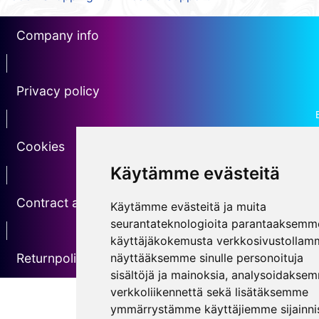
Company info
erotin1
Privacy policy
Erotin2
Cookies
Käytämme evästeitä
erotin3
Contract agreement
Käytämme evästeitä ja muita
seurantateknologioita parantaaksemm
erotin5
käyttäjäkokemusta verkkosivustollam
näyttääksemme sinulle personoituja
Returnpolicy
sisältöjä ja mainoksia, analysoidakse
verkkoliikennettä sekä lisätäksemme
ymmärrystämme käyttäjiemme sijainnis