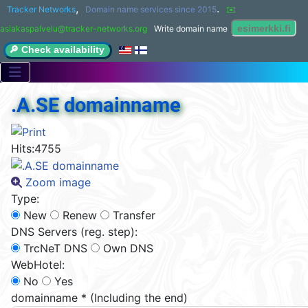
,
.
Tracker Networks
Domain name services since 2015
✉️ 
asiakaspalvelu@tracker-networks.org
Write domain name
🔎 Check availability
.A.SE domainname
Hits:
4755
Zoom image
Type:
New
Renew
Transfer
DNS Servers (reg. step):
TrcNeT DNS
Own DNS
WebHotel:
No
Yes
domainname
*
(Including the end)