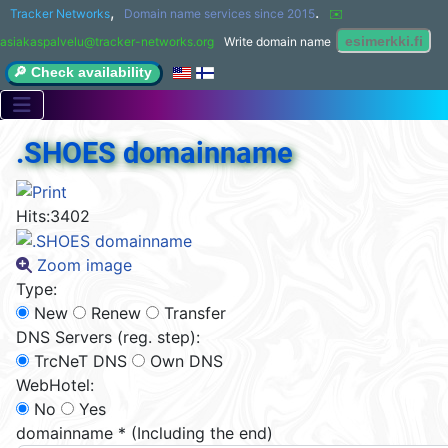
,
.
Tracker Networks
Domain name services since 2015
✉️ 
asiakaspalvelu@tracker-networks.org
Write domain name
🔎 Check availability
.SHOES domainname
Hits:
3402
Zoom image
Type:
New
Renew
Transfer
DNS Servers (reg. step):
TrcNeT DNS
Own DNS
WebHotel:
No
Yes
domainname
*
(Including the end)