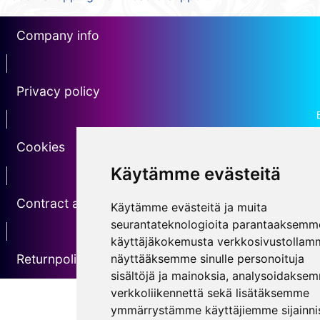
Company info
erotin1
Privacy policy
Erotin2
Cookies
Käytämme evästeitä
erotin3
Contract agreement
Käytämme evästeitä ja muita
seurantateknologioita parantaaksemm
erotin5
käyttäjäkokemusta verkkosivustollam
näyttääksemme sinulle personoituja
Returnpolicy
sisältöjä ja mainoksia, analysoidakse
verkkoliikennettä sekä lisätäksemme
ymmärrystämme käyttäjiemme sijainnis